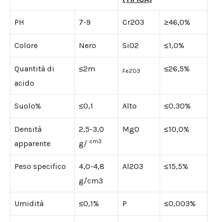
PH
7-9
Cr2O3
≥46,0%
Colore
Nero
SiO2
≤1,0%
Quantità di
≤2m
≤26,5%
Fe2O3
acido
Suolo%
≤0,1
Alto
≤0,30%
Densità
2,5-3,0
MgO
≤10,0%
cm3
apparente
g/
Peso specifico
4,0-4,8
Al2O3
≤15,5%
g/cm3
Umidità
≤0,1%
P
≤0,003%