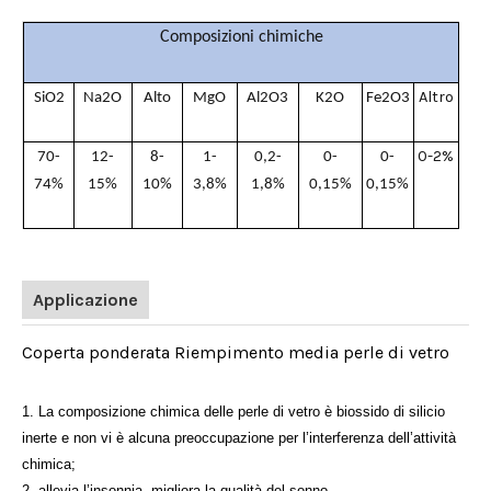
Composizioni chimiche
Altro
SiO2
Na2O
Alto
MgO
Al2O3
K2O
Fe2O3
0-2%
70-
12-
8-
1-
0,2-
0-
0-
74%
15%
10%
3,8%
1,8%
0,15%
0,15%
Applicazione
Coperta ponderata Riempimento media perle di vetro
1. La composizione chimica delle perle di vetro è biossido di silicio
inerte e non vi è alcuna preoccupazione per l’interferenza dell’attività
chimica;
2, allevia l’insonnia, migliora la qualità del sonno