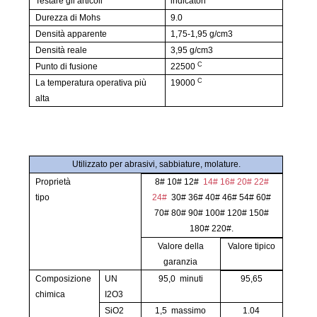
Testare gli articoli
indicatori
Durezza di Mohs
9.0
Densità apparente
1,75-1,95 g/cm3
Densità reale
3,95 g/cm3
C
Punto di fusione
22500
C
La temperatura operativa più
19000
alta
Utilizzato per abrasivi, sabbiature, molature.
Proprietà
8# 10# 12#
14# 16# 20# 22#
tipo
24#
30# 36# 40# 46# 54# 60#
70# 80# 90# 100# 120# 150#
180# 220#.
Valore della
Valore
tipico
garanzia
Composizione
UN
95,0
minuti
95,65
chimica
​
I2O3
SiO2
1,5
massimo
1.04