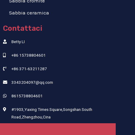
Sabbia cromite
Sabbia ceramica
Contattaci
Betty LI
+86 15738804601
+86 371-63211287
3343204097@qq.com
8615738804601
#1903,Yaxing Times Square,Songshan South
Road,Zhengzhou,Cina