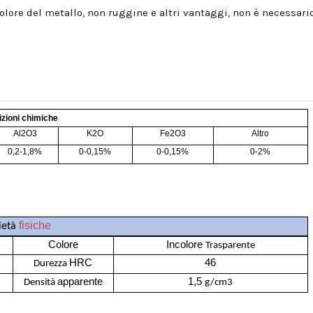
 colore del metallo, non ruggine e altri vantaggi, non è necessari
zioni chimiche
Al2O3
K2O
Fe2O3
Altro
0,2-1,8%
0-0,15%
0-0,15%
0-2%
fisiche
ietà
Colore
Incolore
Trasparente
HRC
46
Durezza
apparente
1,5
Densità
g/cm3