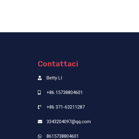
Contattaci
Betty LI
+86 15738804601
+86 371-63211287
3343204097@qq.com
8615738804601