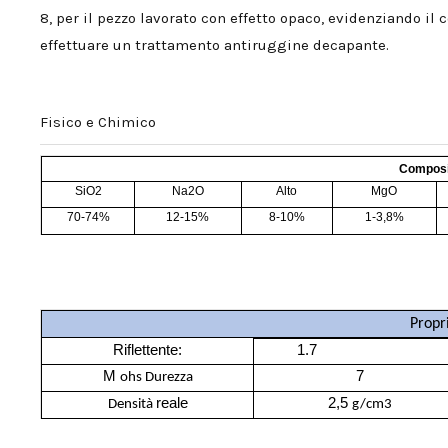
8, per il pezzo lavorato con effetto opaco, evidenziando il
effettuare un trattamento antiruggine decapante.
Fisico e Chimico
Composi
SiO2
Na2O
Alto
MgO
70-74%
12-15%
8-10%
1-3,8%
Propr
Riflettente:
1.7
M
7
ohs Durezza
reale
2,5
Densità
g/cm3