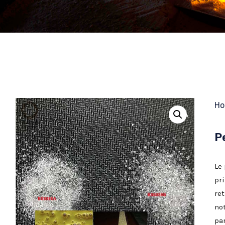
H
P
Le 
pr
ret
not
pa