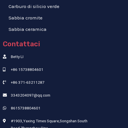
Carburo di silicio verde
Sabbia cromite
Sabbia ceramica
Contattaci
Betty LI
+86 15738804601
+86 371-63211287
3343204097@qq.com
8615738804601
#1903,Yaxing Times Square,Songshan South
Road,Zhengzhou,Cina